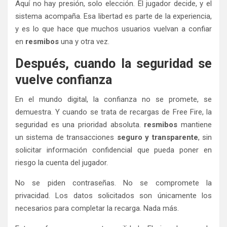
Aquí no hay presión, solo elección. El jugador decide, y el
sistema acompaña. Esa libertad es parte de la experiencia,
y es lo que hace que muchos usuarios vuelvan a confiar
en
resmibos
una y otra vez.
Después, cuando la seguridad se
vuelve confianza
En el mundo digital, la confianza no se promete, se
demuestra. Y cuando se trata de recargas de Free Fire, la
seguridad es una prioridad absoluta.
resmibos
mantiene
un sistema de transacciones
seguro y transparente
, sin
solicitar información confidencial que pueda poner en
riesgo la cuenta del jugador.
No se piden contraseñas. No se compromete la
privacidad. Los datos solicitados son únicamente los
necesarios para completar la recarga. Nada más.