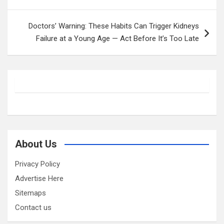
Doctors’ Warning: These Habits Can Trigger Kidneys
Failure at a Young Age — Act Before It’s Too Late
About Us
Privacy Policy
Advertise Here
Sitemaps
Contact us