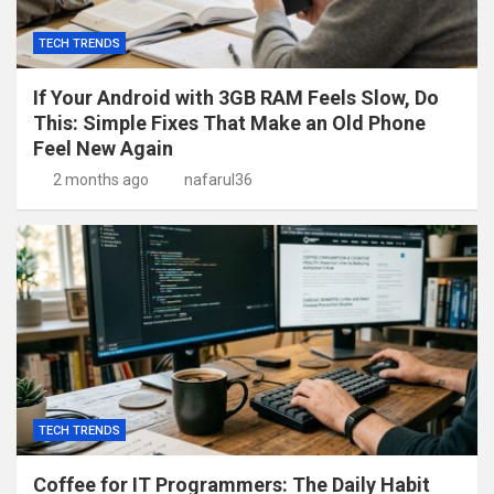
TECH TRENDS
If Your Android with 3GB RAM Feels Slow, Do
This: Simple Fixes That Make an Old Phone
Feel New Again
2 months ago
nafarul36
TECH TRENDS
Coffee for IT Programmers: The Daily Habit